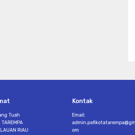
mat
Kontak
Hang Tuah
Email:
 TAREMPA
admin.pafikotatarempa@gma
LAUAN RIAU
om