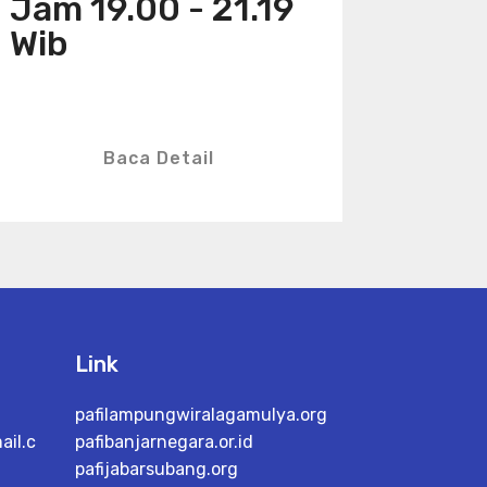
Jam 19.00 - 21.19
Wib
Baca Detail
Link
pafilampungwiralagamulya.org
il.c
pafibanjarnegara.or.id
pafijabarsubang.org