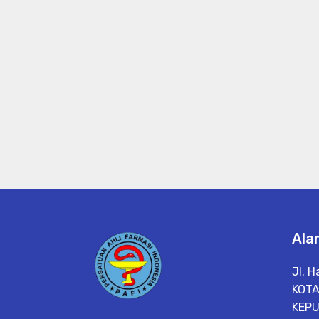
Ala
Jl. 
KOTA
KEPU