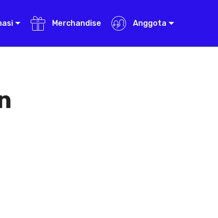
masi
Merchandise
Anggota
n